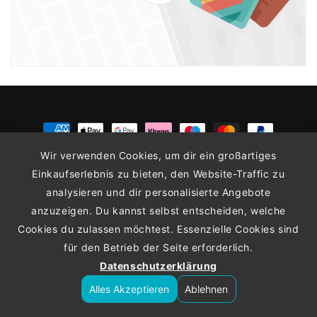
Zahlungsmethoden
Wir verwenden Cookies, um dir ein großartiges
Einkaufserlebnis zu bieten, den Website-Traffic zu
© 2026,
Sepp´s-Tauchladen
Powered by Shopify
Datenschutzerklärung
analysieren und dir personalisierte Angebote
Kontaktinformationen
AGB
Widerrufsrecht
Versand
Impressum
anzuzeigen. Du kannst selbst entscheiden, welche
Cookies du zulassen möchtest. Essenzielle Cookies sind
für den Betrieb der Seite erforderlich.
Datenschutzerklärung
Alles Akzeptieren
Ablehnen